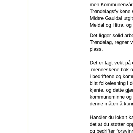
men Kommunenvår et
Trøndelagsfylkene s
Midtre Gauldal utg
Meldal og Hitra, og
Det ligger solid ar
Trøndelag, regner vi
plass.
Det er lagt vekt på 
menneskene bak o
i bedriftene og kom
blitt folkelesning i
kjente, og dette gjø
kommuneminne og s
denne måten å kun
Handler du lokalt k
det at du støtter op
og bedrifter forsvin