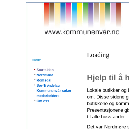
Loading
meny
Startsiden
Nordmøre
Hjelp til å 
Romsdal
Sør-Trøndelag
Lokale butikker og b
Kommunenvår søker
medarbeidere
om. Disse sidene gi
Om oss
butikkene og kommu
Presentasjonene gis
til alle husstander
Det var Nordmøre so