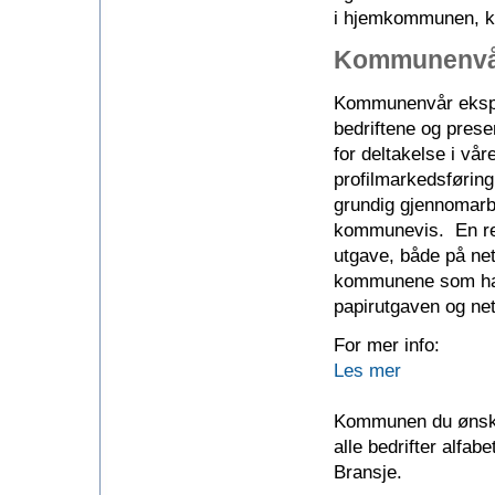
i hjemkommunen, k
Kommunenvår
Kommunenvår ekspan
bedriftene og presen
for deltakelse i vå
profilmarkedsføring
grundig gjennomarb
kommunevis. En re
utgave, både på net
kommunene som har f
papirutgaven og ne
For mer info:
Les mer
Kommunen du ønsker
alle bedrifter alfab
Bransje.